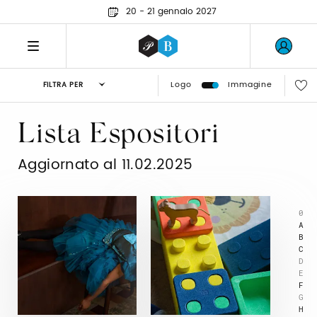
20 - 21 gennaio 2027
Logo
Immagine
FILTRA PER
Lista Espositori
Aggiornato al 11.02.2025
0
A
B
C
D
E
F
G
H