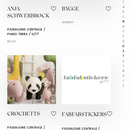
I
J
ANJA
BYGGE
K
SCHWERBROCK
L
M
GERMANIA
N
PADIGLIONE CENTRALE /
O
PIANO TERRA / H/17
P
Q
BELGIO
R
S
T
U
V
W
X
Y
Z
CROCHETTS
FABFABSTICKERS
PADIGLIONE CENTRALE /
PADIGLIONE CENTRALE /