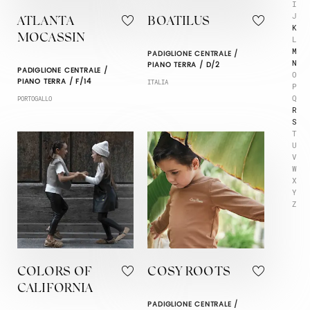
I
J
ATLANTA
BOATILUS
K
MOCASSIN
L
M
PADIGLIONE CENTRALE /
N
PIANO TERRA / D/2
PADIGLIONE CENTRALE /
O
PIANO TERRA / F/14
ITALIA
P
Q
PORTOGALLO
R
S
T
U
V
W
X
Y
Z
COLORS OF
COSY ROOTS
CALIFORNIA
PADIGLIONE CENTRALE /