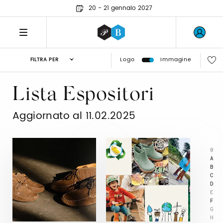
20 - 21 gennaio 2027
Logo
Immagine
FILTRA PER
Lista Espositori
Aggiornato al 11.02.2025
0
A
B
C
D
E
F
G
H