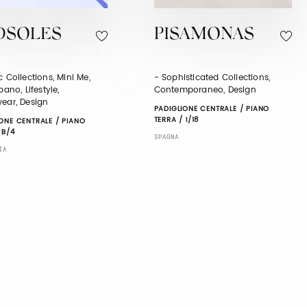
DSOLES
PISAMONAS
c Collections, Mini Me,
- Sophisticated Collections,
bano, Lifestyle,
Contemporaneo, Design
wear, Design
PADIGLIONE CENTRALE / PIANO
TERRA / I/18
ONE CENTRALE / PIANO
 B/4
SPAGNA
IA