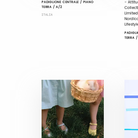
- Attit
PADIGLIONE CENTRALE / PIANO
TERRA / A/2
Collect
Limited
ITALIA
Nordic
Lifesty
PADIGLI
TERRA /