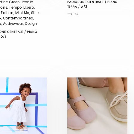
udine Green, Iconic
PADIGLIONE CENTRALE / PIANO
TERRA / A/2
ions, Tempo Libero,
 Edition, Mini Me, Stile
ITALIA
o, Contemporaneo,
le, Activewear, Design
ONE CENTRALE / PIANO
 D/1