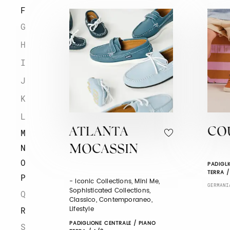
F
G
H
I
J
K
L
ATLANTA
CO
M
N
MOCASSIN
O
PADIGLI
TERRA /
P
- Iconic Collections, Mini Me,
GERMANI
Sophisticated Collections,
Q
Classico, Contemporaneo,
Lifestyle
R
PADIGLIONE CENTRALE / PIANO
S