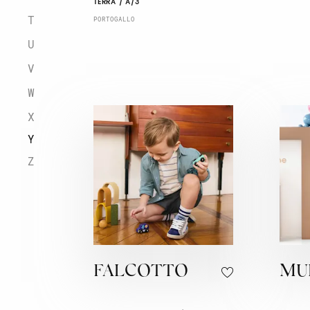
TERRA / A/3
T
PORTOGALLO
U
V
W
X
Y
Z
FALCOTTO
MU