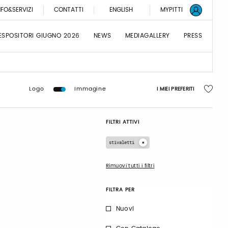
NFO&SERVIZI
CONTATTI
ENGLISH
MYPITTI
ESPOSITORI GIUGNO 2026
NEWS
MEDIAGALLERY
PRESS
Logo
Immagine
I MIEI PREFERITI
FILTRI ATTIVI
stivaletti
Rimuovi tutti i filtri
FILTRA PER
Nuovi