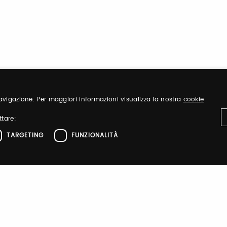
 navigazione. Per maggiori informazioni visualizza la nostra
cookie
ttare:
TARGETING
FUNZIONALITÀ
ttamente necessari
Performance
Targeting
Funzionalità
IT
DANZAINFIERA
el sito web come l'accesso dell'utente e la gestione dell'account. Il sito web non 