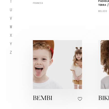
T
PADIGLI
FRANCIA
TERRA /
U
BELGIO
V
W
X
Y
Z
BEMBI
BI