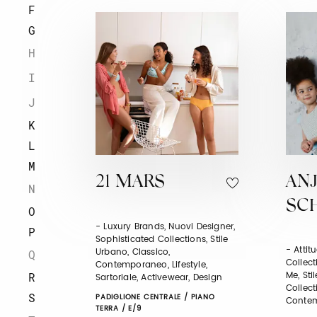
F
G
H
I
J
K
L
M
21 MARS
AN
N
SC
O
- Luxury Brands, Nuovi Designer,
P
Sophisticated Collections, Stile
- Attit
Urbano, Classico,
Q
Collect
Contemporaneo, Lifestyle,
Me, Sti
R
Sartoriale, Activewear, Design
Collect
S
PADIGLIONE CENTRALE / PIANO
Contem
TERRA / E/9