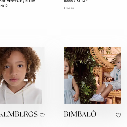
TERRA / K/1 L/4
ONE CENTRALE / PIANO
 N/10
ITALIA
KKEMBERGS
BIMBALÒ