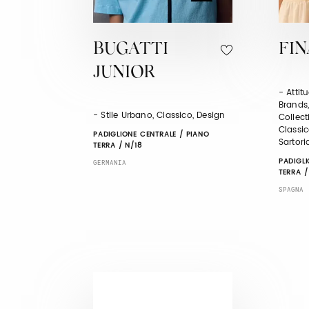
BUGATTI
FIN
JUNIOR
- Attit
Brands,
- Stile Urbano, Classico, Design
Collect
Classi
PADIGLIONE CENTRALE / PIANO
Sartori
TERRA / N/18
PADIGLI
GERMANIA
TERRA /
SPAGNA