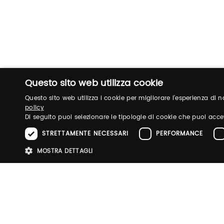
Questo sito web utilizza cookie
Questo sito web utilizza i cookie per migliorare l'esperienza di
policy
Di seguito puoi selezionare le tipologie di cookie che puoi acce
STRETTAMENTE NECESSARI
PERFORMANCE
MOSTRA DETTAGLI
Stre
PITTI IMMAGINE
UOMO
FILATI
TASTE
FRAGRANZE
TESTO
E-P SUMM
I cookie strettamente necessari consentono le funzionalità principali d
strettamente necessari.