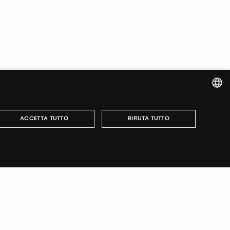
ITALIAN
ACCETTA TUTTO
RIFIUTA TUTTO
ENGLISH
italiano
TUTORING & CONSULTING
può essere utilizzato correttamente senza i cookie