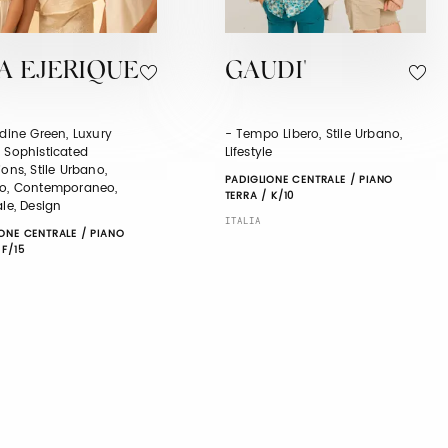
A EJERIQUE
GAUDI'
udine Green, Luxury
- Tempo Libero, Stile Urbano,
 Sophisticated
Lifestyle
ions, Stile Urbano,
PADIGLIONE CENTRALE / PIANO
co, Contemporaneo,
TERRA / K/10
ale, Design
ITALIA
ONE CENTRALE / PIANO
 F/15