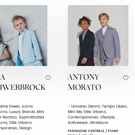
JA
ANTONY
HWERBROCK
MORATO
udine Green, Iconic
- Universo Denim, Tempo Libero,
ions, Luxury Brands, Mini
Mini Me, Stile Urbano,
le Nordico, Sophisticated
Contemporaneo, Lifestyle,
ions, Stile Urbano,
Activewear, Athleisure
poraneo, Design
PADIGLIONE CENTRALE / PIANO