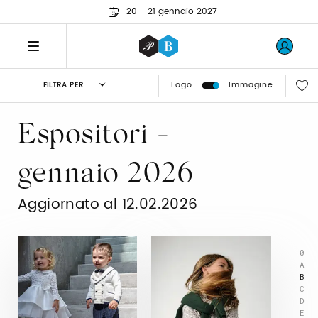
20 - 21 gennaio 2027
Logo
Immagine
FILTRA PER
Espositori -
gennaio 2026
Aggiornato al 12.02.2026
0
A
B
C
D
E