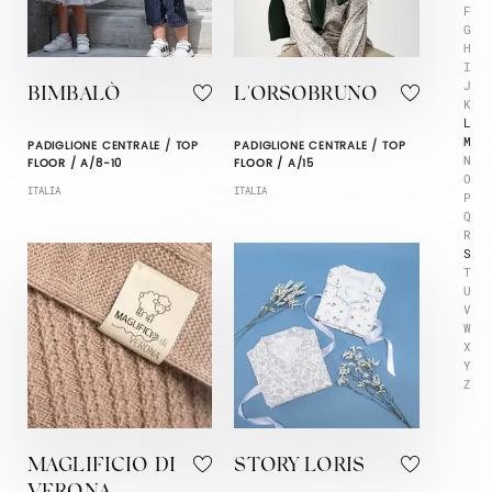
F
G
H
I
J
BIMBALÒ
L'ORSOBRUNO
K
L
M
PADIGLIONE CENTRALE / TOP
PADIGLIONE CENTRALE / TOP
N
FLOOR / A/8-10
FLOOR / A/15
O
ITALIA
ITALIA
P
Q
R
S
T
U
V
W
X
Y
Z
MAGLIFICIO DI
STORY LORIS