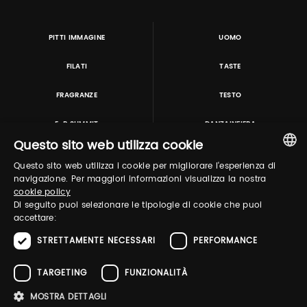
PITTI IMMAGINE
UOMO
FILATI
TASTE
FRAGRANZE
TESTO
E-P SUMMIT
DANZAINFIERA
Questo sito web utilizza cookie
Questo sito web utilizza i cookie per migliorare l'esperienza di
TUTORING & CONSULTING
ITALIAN
navigazione. Per maggiori informazioni visualizza la nostra
cookie policy
ENGLISH
Di seguito puoi selezionare le tipologie di cookie che puoi
accettare:
STRETTAMENTE NECESSARI
PERFORMANCE
TARGETING
FUNZIONALITÀ
MOSTRA DETTAGLI
Pitti Immagine S.r.l. P.I./CF 03443240480 Capitale sociale 648.457 € N° iscriz. Reg.