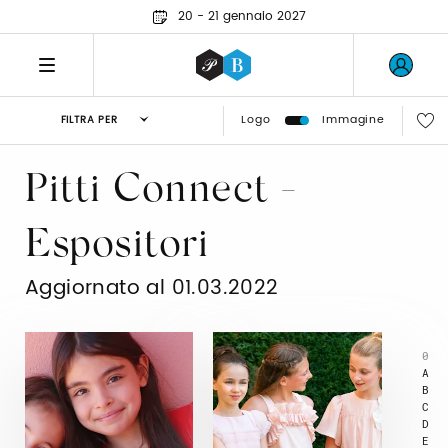
20 - 21 gennaio 2027
Logo
Immagine
FILTRA PER
Pitti Connect -
Espositori
Aggiornato al 01.03.2022
0
A
B
C
D
E