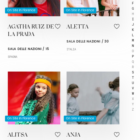
F
G
On Site In Florence
On Site In Florence
H
I
J
AGATHA RUIZ DE
ALETTA
K
LA PRADA
L
M
SALA DELLE NAZIONI / 30
N
SALA DELLE NAZIONI / 15
ITALIA
O
P
SPAGNA
Q
R
S
T
U
V
W
X
Y
Z
On Site In Florence
On Site In Florence
ALITSA
ANJA