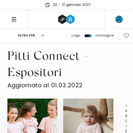
20 - 21 gennaio 2027
Logo
Immagine
FILTRA PER
Pitti Connect -
Espositori
Aggiornato al 01.03.2022
0
A
B
C
D
E