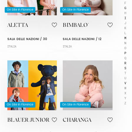
F
G
On Site In Florence
On Site In Florence
H
I
J
ALETTA
BIMBALO'
K
L
M
SALA DELLE NAZIONI / 30
SALA DELLE NAZIONI / 12
N
ITALIA
ITALIA
O
P
Q
R
S
T
U
V
W
X
Y
Z
On Site In Florence
On Site In Florence
BLAUER JUNIOR
CHARANGA