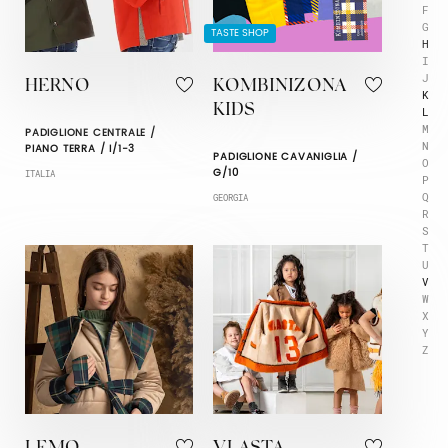
F
G
TASTE SHOP
H
I
J
HERNO
KOMBINIZONA
K
KIDS
L
M
PADIGLIONE CENTRALE /
N
PIANO TERRA / I/1-3
PADIGLIONE CAVANIGLIA /
O
G/10
ITALIA
P
Q
GEORGIA
R
S
T
U
V
W
X
Y
Z