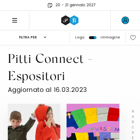
20 - 21 gennaio 2027
Logo
Immagine
FILTRA PER
Pitti Connect -
Espositori
Aggiornato al 16.03.2023
0
A
B
C
D
E