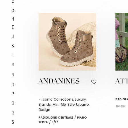
F
G
H
I
J
K
L
M
N
ANDANINES
ATT
O
P
- Iconic Collections, Luxury
PADIGLI
Q
Brands, Mini Me, Stile Urbano,
SPAGNA
Design
R
PADIGLIONE CENTRALE / PIANO
S
TERRA / E/17