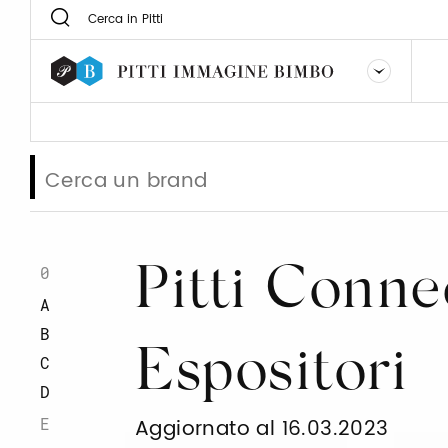
0
Pitti Conne
A
B
Espositori
C
D
E
Aggiornato al 16.03.2023