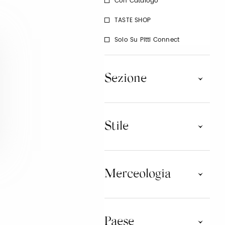
Con Catalogo
TASTE SHOP
Solo Su Pitti Connect
Sezione
100% Bambino
The Kid's Lab
Stile
Athleisure
Classico
Merceologia
Contemporaneo
Design
Iconic Collections
Lifestyle
ABBIGLIAMENTO
Limited Edition
Paese
Luxury Brands