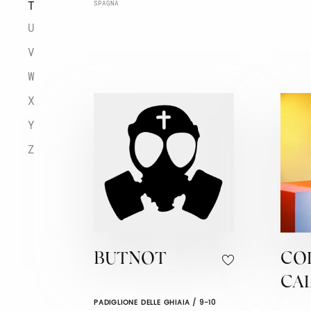
T
SPAGNA
U
V
W
X
Y
Z
BUTNOT
CO
CA
PADIGLIONE DELLE GHIAIA / 9-10