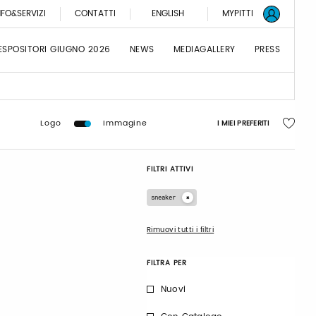
NFO&SERVIZI
CONTATTI
ENGLISH
MYPITTI
ESPOSITORI GIUGNO 2026
NEWS
MEDIAGALLERY
PRESS
Logo
Immagine
I MIEI PREFERITI
FILTRI ATTIVI
sneaker
Rimuovi tutti i filtri
FILTRA PER
Nuovi