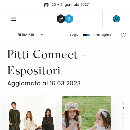
20 - 21 gennaio 2027
Logo
Immagine
FILTRA PER
Pitti Connect -
Espositori
Aggiornato al 16.03.2023
0
A
B
C
D
E