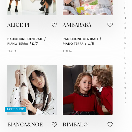
F
G
H
I
J
ALICE PI
AMBARABÀ
K
L
M
PADIGLIONE CENTRALE /
PADIGLIONE CENTRALE /
N
PIANO TERRA / K/7
PIANO TERRA / C/8
O
ITALIA
ITALIA
P
Q
R
S
T
U
V
W
X
Y
Z
TASTE SHOP
BIANCA&NOÈ
BIMBALO'