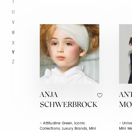
T
U
V
W
X
Y
Z
ANJA
AN
SCHWERBROCK
MO
- Attitudine Green, Iconic
- Univ
Collections, Luxury Brands, Mini
Mini Me