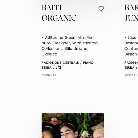
BAITI
BA
ORGANIC
JU
- Attitudine Green, Mini Me,
- Luxur
Nuovi Designer, Sophisticated
Designe
Collections, Stile Urbano,
Contem
Classico
Design
PADIGLIONE CENTRALE / PIANO
PADIGLI
TERRA / L/2
TERRA /
GERMANIA
AUSTRAL