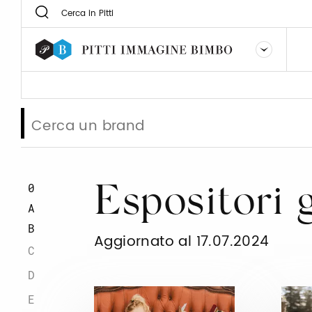
0
Espositori
A
B
Aggiornato al 17.07.2024
C
D
E