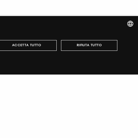
ITALIAN
ACCETTA TUTTO
RIFIUTA TUTTO
ENGLISH
italiano
TUTORING & CONSULTING
può essere utilizzato correttamente senza i cookie
wing
·
Cookies Policy
-
Dichiarazione di accessibilità