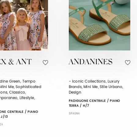
EX & ANT
ANDANINES
tudine Green, Tempo
- Iconic Collections, Luxury
 Mini Me, Sophisticated
Brands, Mini Me, Stile Urbano,
ions, Classico,
Design
poraneo, Lifestyle,
PADIGLIONE CENTRALE / PIANO
TERRA / H/7
ONE CENTRALE / PIANO
SPAGNA
 J/13
IA