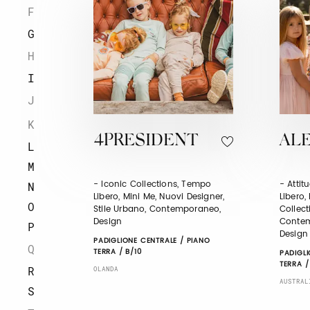
F
G
H
I
J
K
4PRESIDENT
AL
L
M
- Iconic Collections, Tempo
- Atti
N
Libero, Mini Me, Nuovi Designer,
Libero,
O
Stile Urbano, Contemporaneo,
Collect
Design
Contem
P
Design
PADIGLIONE CENTRALE / PIANO
Q
TERRA / B/10
PADIGLI
TERRA /
R
OLANDA
AUSTRAL
S