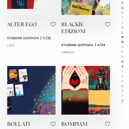
F
G
H
I
J
ALTER EGO
BLACKIE
K
EDIZIONI
L
M
STAZIONE LEOPOLDA / C/22
N
STAZIONE LEOPOLDA / A/24
LAZIO
O
P
LOMBARDIA
Q
R
S
T
U
V
W
X
Y
Z
BOLLATI
BOMPIANI