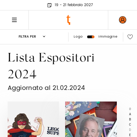
19 - 21 febbraio 2027
Logo
Immagine
FILTRA PER
Lista Espositori
2024
Aggiornato al 21.02.2024
0
A
B
C
D
E