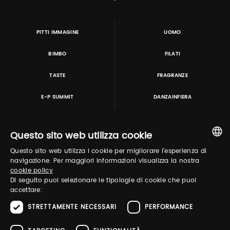
PITTI IMMAGINE
UOMO
BIMBO
FILATI
TASTE
FRAGRANZE
E-P SUMMIT
DANZAINFIERA
Questo sito web utilizza cookie
TUTORING & CONSULTING
Questo sito web utilizza i cookie per migliorare l'esperienza di
ITALIAN
navigazione. Per maggiori informazioni visualizza la nostra
cookie policy
ENGLISH
Di seguito puoi selezionare le tipologie di cookie che puoi
accettare:
STRETTAMENTE NECESSARI
PERFORMANCE
in collaborazione con: