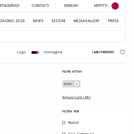
NFO&SERVIZI
CONTATTI
ENGLISH
MYPITTI
 GIUGNO 2026
NEWS
SEZIONI
MEDIAGALLERY
PRESS
Logo
Immagine
I MIEI PREFERITI
FILTRI ATTIVI
pizzo
Rimuovi tutti i filtri
FILTRA PER
Nuovi