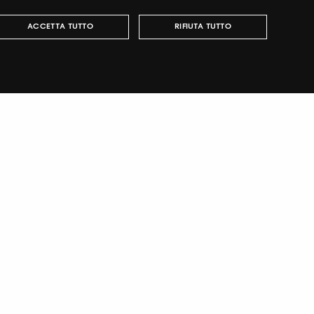
ITALIAN
ACCETTA TUTTO
RIFIUTA TUTTO
ENGLISH
può essere utilizzato correttamente senza i cookie
italiano
TUTORING & CONSULTING
wing
·
Cookies Policy
-
Dichiarazione di accessibilità