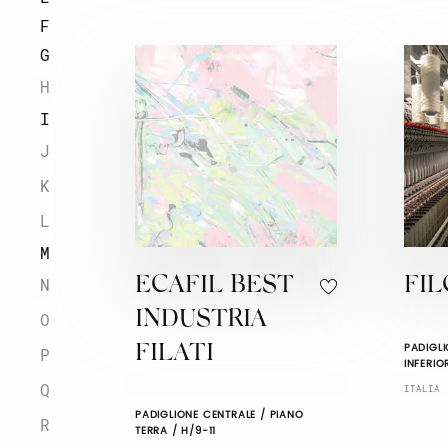
F
G
H
I
J
K
L
M
ECAFIL BEST
FI
N
INDUSTRIA
O
PADIGLI
FILATI
P
INFERIO
Q
ITALIA
PADIGLIONE CENTRALE / PIANO
R
TERRA / H/9-11