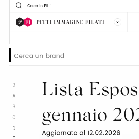
0
Lista Esposi
A
B
gennaio 20
C
D
Aggiornato al 12.02.2026
E