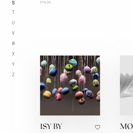
S
ITALIA
T
U
V
W
X
Y
Z
ISY BY
MO