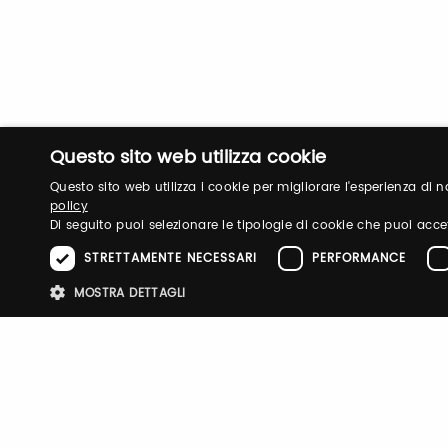
Questo sito web utilizza cookie
Questo sito web utilizza i cookie per migliorare l'esperienza di
policy
Di seguito puoi selezionare le tipologie di cookie che puoi acce
STRETTAMENTE NECESSARI
PERFORMANCE
MOSTRA DETTAGLI
Stre
PITTI IMMAGINE
UOMO
BIMBO
FILATI
TASTE
TESTO
E-P SUMMIT
I cookie strettamente necessari consentono le funzionalità principali d
strettamente necessari.
Nome
Provider
/
Dominio
Scadenza
Descri