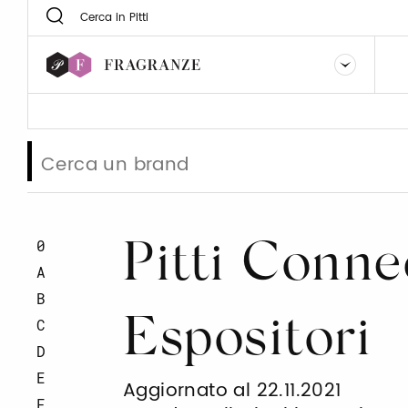
0
Pitti Conne
A
B
Espositori
C
D
E
Aggiornato al 22.11.2021
F