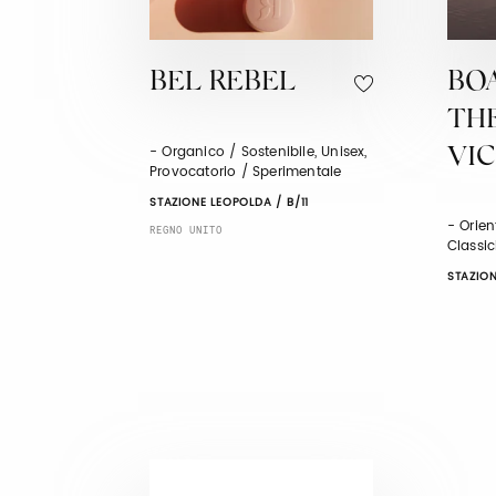
BEL REBEL
BO
TH
- Organico / Sostenibile, Unisex,
VI
Provocatorio / Sperimentale
STAZIONE LEOPOLDA / B/11
- Orien
REGNO UNITO
Classic
STAZION