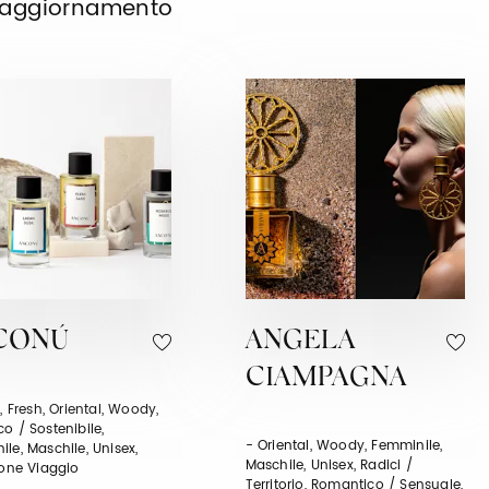
o aggiornamento
CONÚ
ANGELA
CIAMPAGNA
l, Fresh, Oriental, Woody,
o / Sostenibile,
- Oriental, Woody, Femminile,
le, Maschile, Unisex,
Maschile, Unisex, Radici /
ione Viaggio
Territorio, Romantico / Sensuale,