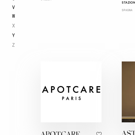
STAZION
V
SPAGNA
W
X
Y
Z
AS