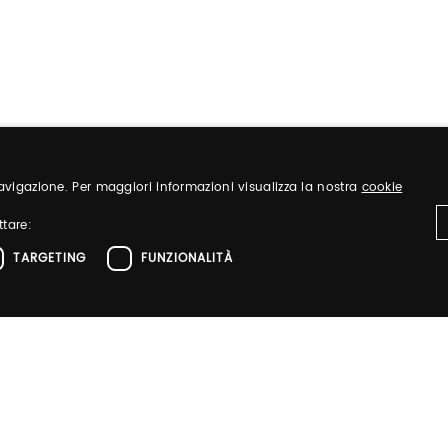
 navigazione. Per maggiori informazioni visualizza la nostra
cookie
ttare:
TARGETING
FUNZIONALITÀ
ttamente necessari
Performance
Targeting
Funzionalità
DANZAINFIERA
el sito web come l'accesso dell'utente e la gestione dell'account. Il sito web non 
zione