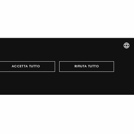
ITALIAN
ACCETTA TUTTO
RIFIUTA TUTTO
ENGLISH
italiano
TUTORING & CONSULTING
può essere utilizzato correttamente senza i cookie