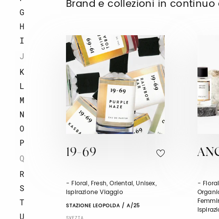
Brand e collezioni in continu
G
H
I
J
K
L
M
N
O
P
19-69
AN
Q
R
- Floral, Fresh, Oriental, Unisex,
- Flora
S
Ispirazione Viaggio
Organic
Femmini
T
STAZIONE LEOPOLDA / A/25
Ispiraz
U
SVEZIA