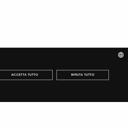
ITALIAN
ACCETTA TUTTO
RIFIUTA TUTTO
ENGLISH
italiano
TUTORING & CONSULTING
può essere utilizzato correttamente senza i cookie