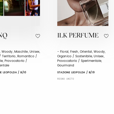
NQ
ILK PERFUME
, Woody, Maschile, Unisex,
- Floral, Fresh, Oriental, Woody,
/ Territorio, Romantico /
Organico / Sostenibile, Unisex,
e, Provocatorio /
Provocatorio / Sperimentale,
entale
Gourmand
E LEOPOLDA / B/10
STAZIONE LEOPOLDA / B/19
REGNO UNITO