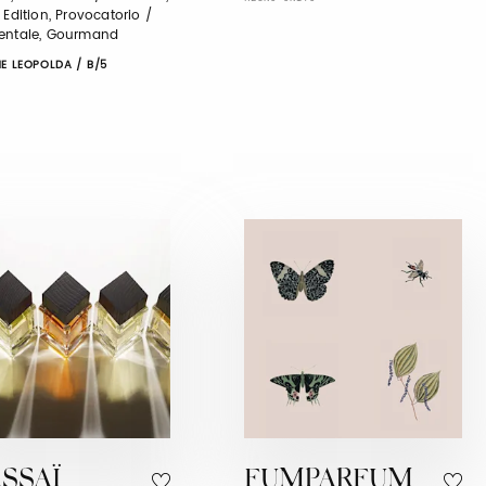
 Edition, Provocatorio /
entale, Gourmand
E LEOPOLDA / B/5
SSAÏ
FUMPARFUM