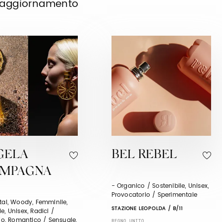
o aggiornamento
GELA
BEL REBEL
AMPAGNA
- Organico / Sostenibile, Unisex,
Provocatorio / Sperimentale
tal, Woody, Femminile,
STAZIONE LEOPOLDA / B/11
e, Unisex, Radici /
rio, Romantico / Sensuale,
REGNO UNITO