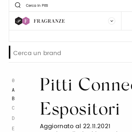
0
Pitti Conne
A
B
Espositori
C
D
Aggiornato al 22.11.2021
E