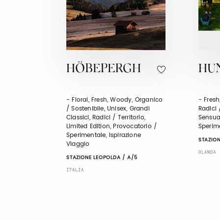
HÖBEPERGH
HU
- Floral, Fresh, Woody, Organico
- Fresh
/ Sostenibile, Unisex, Grandi
Radici 
Classici, Radici / Territorio,
Sensual
Limited Edition, Provocatorio /
Sperim
Sperimentale, Ispirazione
STAZION
Viaggio
OLANDA
STAZIONE LEOPOLDA / A/5
ITALIA