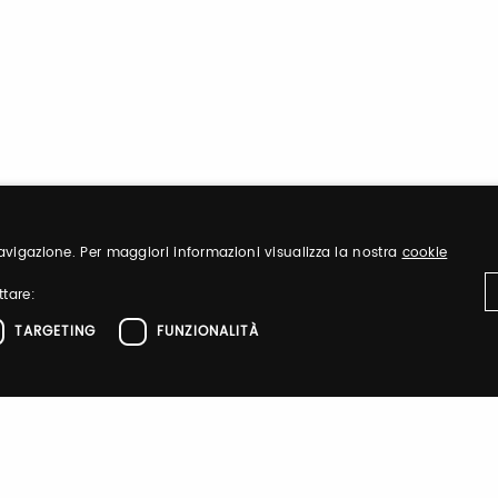
 navigazione. Per maggiori informazioni visualizza la nostra
cookie
ttare:
TARGETING
FUNZIONALITÀ
ttamente necessari
Performance
Targeting
Funzionalità
DANZAINFIERA
el sito web come l'accesso dell'utente e la gestione dell'account. Il sito web non 