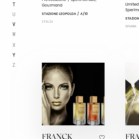
T
Limited
Gourmand
Sperim
U
STAZIONE LEOPOLDA / A/10
STAZION
ITALIA
V
SPAGNA
W
X
Y
Z
FRANCK
FRA