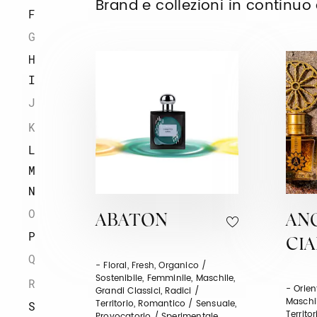
Brand e collezioni in continu
F
G
H
I
J
K
L
M
N
O
ABATON
AN
P
CI
Q
- Floral, Fresh, Organico /
Sostenibile, Femminile, Maschile,
R
- Orien
Grandi Classici, Radici /
Maschil
Territorio, Romantico / Sensuale,
S
Territo
Provocatorio / Sperimentale,