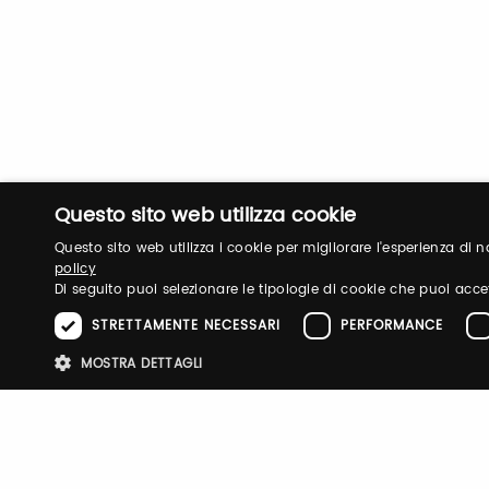
Questo sito web utilizza cookie
Questo sito web utilizza i cookie per migliorare l'esperienza di
policy
Di seguito puoi selezionare le tipologie di cookie che puoi acce
STRETTAMENTE NECESSARI
PERFORMANCE
MOSTRA DETTAGLI
Stre
PITTI IMMAGINE
UOMO
BIMBO
FILATI
TASTE
TESTO
E-P SUMMIT
I cookie strettamente necessari consentono le funzionalità principali d