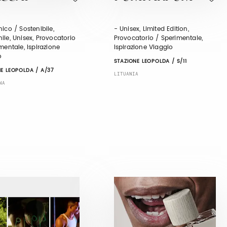
ico / Sostenibile,
- Unisex, Limited Edition,
le, Unisex, Provocatorio
Provocatorio / Sperimentale,
mentale, Ispirazione
Ispirazione Viaggio
o
STAZIONE LEOPOLDA / S/11
E LEOPOLDA / A/37
LITUANIA
NA