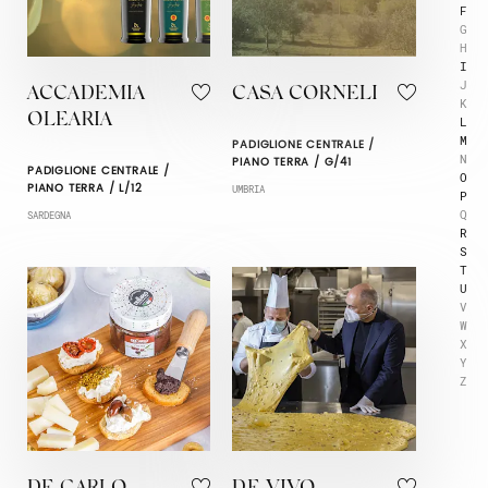
F
G
H
I
J
ACCADEMIA
CASA CORNELI
K
OLEARIA
L
M
PADIGLIONE CENTRALE /
N
PIANO TERRA / G/41
PADIGLIONE CENTRALE /
O
PIANO TERRA / L/12
UMBRIA
P
Q
SARDEGNA
R
S
T
U
V
W
X
Y
Z