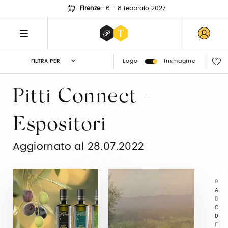
Firenze
·
6 - 8 febbraio 2027
Logo
Immagine
FILTRA PER
Pitti Connect -
Espositori
Aggiornato al 28.07.2022
0
A
B
C
D
E