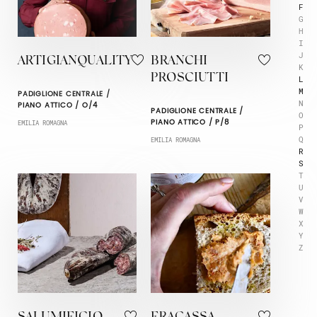
F
G
H
I
J
ARTIGIANQUALITY
BRANCHI
K
PROSCIUTTI
L
M
PADIGLIONE CENTRALE /
N
PIANO ATTICO / O/4
PADIGLIONE CENTRALE /
O
PIANO ATTICO / P/8
EMILIA ROMAGNA
P
Q
EMILIA ROMAGNA
R
S
T
U
V
W
X
Y
Z