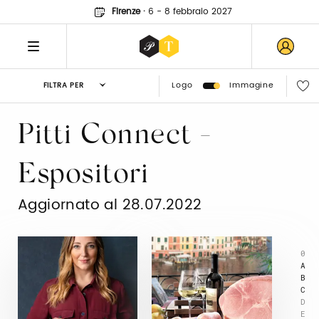
Firenze
·
6 - 8 febbraio 2027
Logo
Immagine
FILTRA PER
Pitti Connect -
Espositori
Aggiornato al 28.07.2022
0
A
B
C
D
E