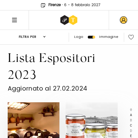
Firenze
·
6 - 8 febbraio 2027
Logo
Immagine
FILTRA PER
Lista Espositori
2023
Aggiornato al 27.02.2024
0
A
B
C
D
E