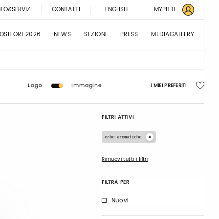
NFO&SERVIZI
CONTATTI
ENGLISH
MYPITTI
OSITORI 2026
NEWS
SEZIONI
PRESS
MEDIAGALLERY
Logo
Immagine
I MIEI PREFERITI
FILTRI ATTIVI
erbe aromatiche
Rimuovi tutti i filtri
FILTRA PER
Nuovi