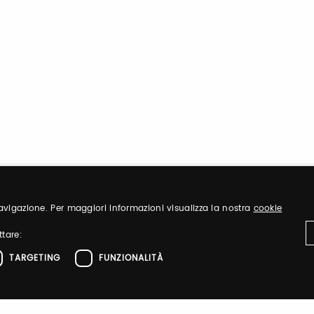
 navigazione. Per maggiori informazioni visualizza la nostra
cookie
ttare:
TARGETING
FUNZIONALITÀ