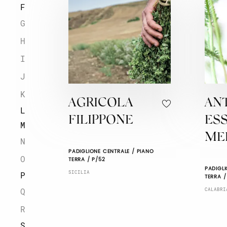
F
G
H
I
J
K
AGRICOLA
AN
L
FILIPPONE
ES
M
ME
N
PADIGLIONE CENTRALE / PIANO
O
TERRA / P/52
PADIGLI
SICILIA
P
TERRA /
Q
CALABRI
R
S