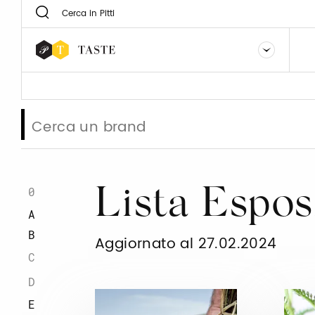
0
Lista Espos
A
B
Aggiornato al 27.02.2024
C
D
E