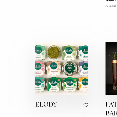
CAMPANI
ELODY
FA
BA