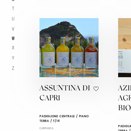
T
U
V
W
X
Y
Z
ASSUNTINA DI
AZ
CAPRI
AG
BI
PADIGLIONE CENTRALE / PIANO
TERRA / T/14
PADIGLI
CAMPANIA
TERRA /