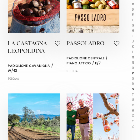
C
D
E
F
G
H
I
J
LA CASTAGNA
PASSOLADRO
K
LEOPOLDINA
L
M
PADIGLIONE CENTRALE /
N
PIANO ATTICO / E/7
PADIGLIONE CAVANIGLIA /
O
W/43
SICILIA
P
Q
TOSCANA
R
S
T
U
V
W
X
Y
Z