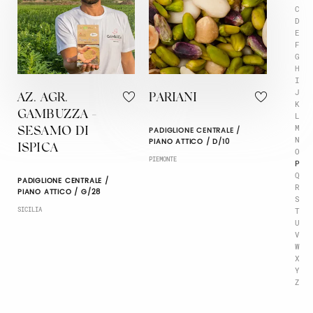
C
D
E
F
G
H
I
J
AZ. AGR.
PARIANI
K
GAMBUZZA -
L
M
PADIGLIONE CENTRALE /
SESAMO DI
N
PIANO ATTICO / D/10
ISPICA
O
PIEMONTE
P
Q
PADIGLIONE CENTRALE /
R
PIANO ATTICO / G/28
S
T
SICILIA
U
V
W
X
Y
Z