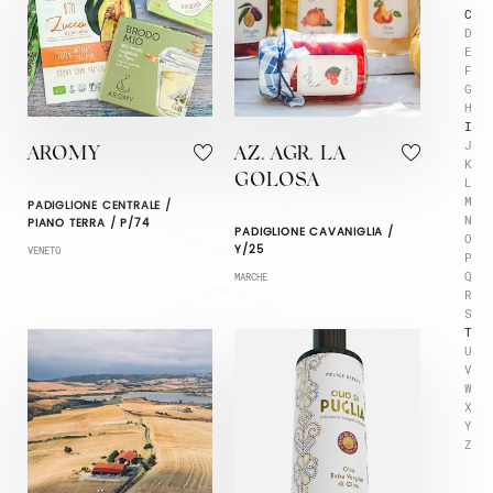
C
D
E
F
G
H
I
J
AROMY
AZ. AGR. LA
K
GOLOSA
L
M
PADIGLIONE CENTRALE /
N
PIANO TERRA / P/74
PADIGLIONE CAVANIGLIA /
O
Y/25
VENETO
P
Q
MARCHE
R
S
T
U
V
W
X
Y
Z