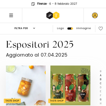
Firenze
·
6 - 8 febbraio 2027
Logo
Immagine
FILTRA PER
Espositori 2025
Aggiornato al 07.04.2025
0
A
B
C
D
E
F
G
TASTE SHOP
TASTE SHOP
H