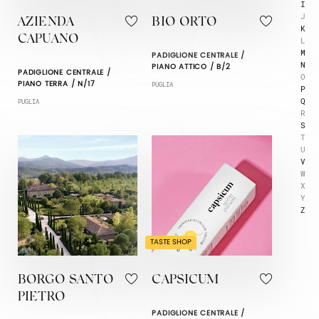
I
J
AZIENDA
BIO ORTO
K
CAPUANO
L
M
PADIGLIONE CENTRALE /
N
PIANO ATTICO / B/2
PADIGLIONE CENTRALE /
O
PIANO TERRA / N/17
PUGLIA
P
Q
PUGLIA
R
S
T
U
V
W
X
Y
Z
TASTE SHOP
BORGO SANTO
CAPSICUM
PIETRO
PADIGLIONE CENTRALE /