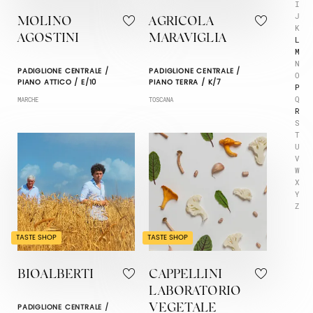
I
J
MOLINO
AGRICOLA
K
AGOSTINI
MARAVIGLIA
L
M
N
PADIGLIONE CENTRALE /
PADIGLIONE CENTRALE /
O
PIANO ATTICO / E/10
PIANO TERRA / K/7
P
Q
MARCHE
TOSCANA
R
S
T
U
V
W
X
Y
Z
TASTE SHOP
TASTE SHOP
BIOALBERTI
CAPPELLINI
LABORATORIO
PADIGLIONE CENTRALE /
VEGETALE