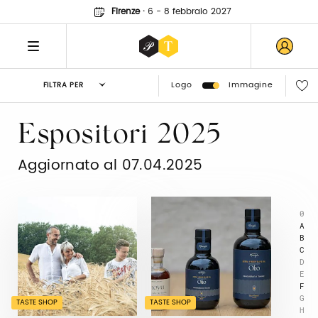
Firenze
·
6 - 8 febbraio 2027
Logo
Immagine
FILTRA PER
Espositori 2025
Aggiornato al 07.04.2025
0
A
B
C
D
E
F
G
TASTE SHOP
TASTE SHOP
H