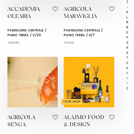
I
J
ACCADEMIA
AGRICOLA
K
OLEARIA
MARAVIGLIA
L
M
N
PADIGLIONE CENTRALE /
PADIGLIONE CENTRALE /
O
PIANO TERRA / V/20
PIANO TERRA / K/7
P
Q
SARDEGNA
TOSCANA
R
S
T
U
V
W
X
Y
Z
TASTE SHOP
AGRICOLA
ALAJMO FOOD
SENGA
& DESIGN