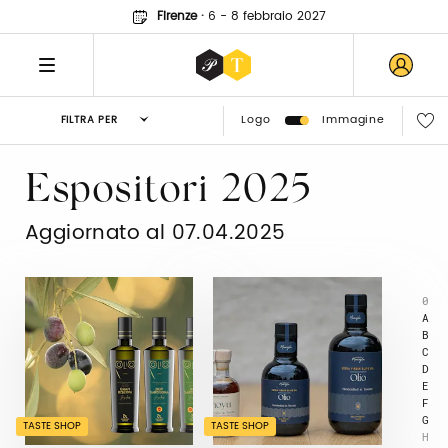
Firenze
·
6 - 8 febbraio 2027
Logo
Immagine
FILTRA PER
Espositori 2025
Aggiornato al 07.04.2025
0
A
B
C
D
E
F
G
TASTE SHOP
TASTE SHOP
H