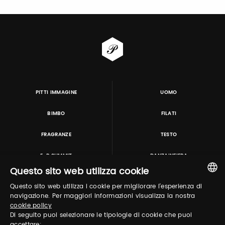
PITTI IMMAGINE
UOMO
BIMBO
FILATI
FRAGRANZE
TESTO
E-P SUMMIT
DANZAINFIERA
Questo sito web utilizza cookie
Questo sito web utilizza i cookie per migliorare l'esperienza di
TUTORING & CONSULTING
ITALIAN
navigazione. Per maggiori informazioni visualizza la nostra
cookie policy
ENGLISH
Di seguito puoi selezionare le tipologie di cookie che puoi
accettare: