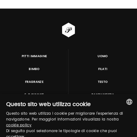
PITTI IMMAGINE
UOMO
BIMBO
FILATI
FRAGRANZE
TESTO
E-P SUMMIT
DANZAINFIERA
Questo sito web utilizza cookie
Questo sito web utilizza i cookie per migliorare l'esperienza di
TUTORING & CONSULTING
ITALIAN
navigazione. Per maggiori informazioni visualizza la nostra
cookie policy
ENGLISH
Di seguito puoi selezionare le tipologie di cookie che puoi
accettare: