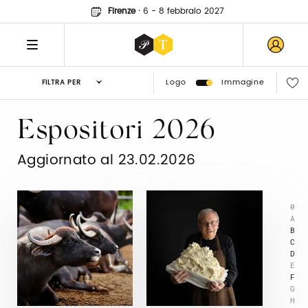
Firenze
·
6 - 8 febbraio 2027
Logo
Immagine
FILTRA PER
Espositori 2026
Aggiornato al 23.02.2026
0
A
B
C
D
E
F
G
H