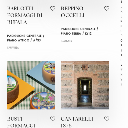
I
J
BARLOTTI
BEPPINO
K
FORMAGGI DI
OCCELLI
L
M
BUFALA
N
PADIGLIONE CENTRALE /
O
PIANO TERRA / K/12
P
PADIGLIONE CENTRALE /
Q
PIANO ATTICO / A/33
PIEMONTE
R
CAMPANIA
S
T
U
V
W
X
Y
Z
BUSTI
CANTARELLI
FORMAGGI
1876