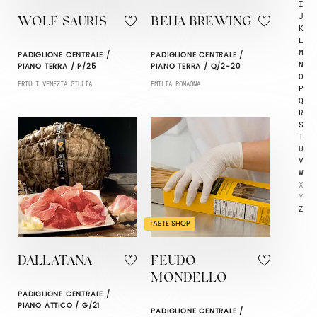
I
J
WOLF SAURIS
BEHA BREWING
K
L
M
PADIGLIONE CENTRALE /
PADIGLIONE CENTRALE /
N
PIANO TERRA / P/25
PIANO TERRA / Q/2-20
O
FRIULI VENEZIA GIULIA
EMILIA ROMAGNA
P
Q
R
S
T
U
V
W
X
Y
Z
TASTE SHOP
DALLATANA
FEUDO
MONDELLO
PADIGLIONE CENTRALE /
PIANO ATTICO / G/21
PADIGLIONE CENTRALE /