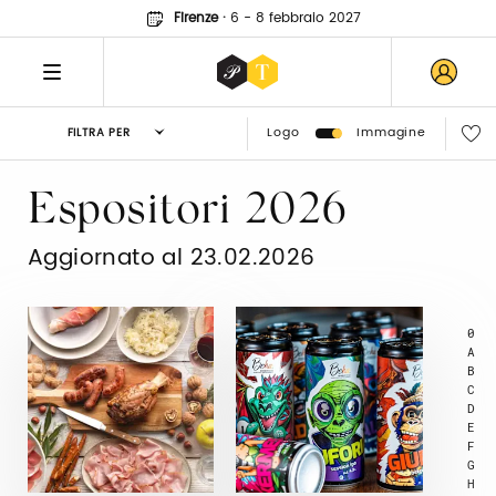
Firenze
·
6 - 8 febbraio 2027
Logo
Immagine
FILTRA PER
Espositori 2026
Aggiornato al 23.02.2026
0
A
B
C
D
E
F
G
H