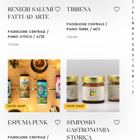
I
J
RENIERI SALUMI
TIRRENA
K
FATTI AD ARTE
L
M
PADIGLIONE CENTRALE /
N
PIANO TERRA / M/11
PADIGLIONE CENTRALE /
O
PIANO ATTICO / A/32
TOSCANA
P
Q
TOSCANA
R
S
T
U
V
W
X
Y
Z
TASTE SHOP
TASTE SHOP
ESPUMA PUNK
SIMPOSIO
GASTRONOMIA
PADIGLIONE CENTRALE /
STORICA