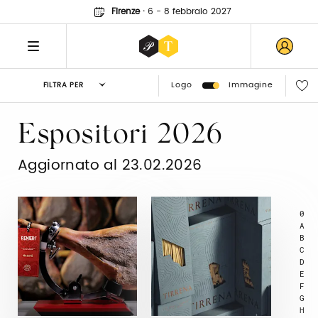
Firenze
·
6 - 8 febbraio 2027
Logo
Immagine
FILTRA PER
Espositori 2026
Aggiornato al 23.02.2026
0
A
B
C
D
E
F
G
H