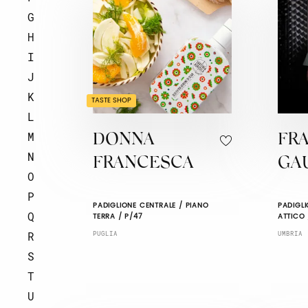
G
H
I
J
K
TASTE SHOP
L
M
DONNA
FR
N
FRANCESCA
GA
O
P
PADIGLIONE CENTRALE / PIANO
PADIGLI
Q
TERRA / P/47
ATTICO 
R
PUGLIA
UMBRIA
S
T
U