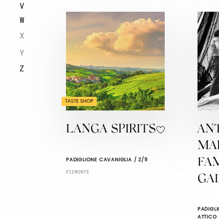
V
W
X
Y
Z
TASTE SHOP
LANGA SPIRITS
AN
MA
PADIGLIONE CAVANIGLIA / Z/9
FA
PIEMONTE
GA
PADIGLI
ATTICO 