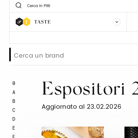
0
Espositori
A
B
Aggiornato al 23.02.2026
C
D
E
F