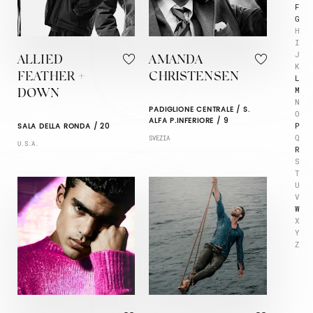
F
G
H
I
J
ALLIED
AMANDA
K
FEATHER +
CHRISTENSEN
L
M
DOWN
N
PADIGLIONE CENTRALE / S.
O
ALFA P.INFERIORE / 9
P
SALA DELLA RONDA / 20
Q
SVEZIA
U.S.A.
R
S
T
U
V
W
X
Y
Z