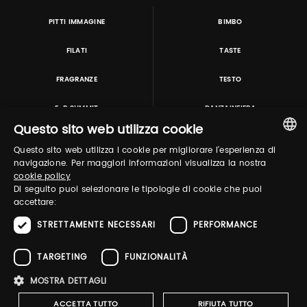
PITTI IMMAGINE
BIMBO
FILATI
TASTE
FRAGRANZE
TESTO
E-P SUMMIT
DANZAINFIERA
Questo sito web utilizza cookie
Questo sito web utilizza i cookie per migliorare l'esperienza di
TUTORING & CONSULTING
ITALIAN
navigazione. Per maggiori informazioni visualizza la nostra
cookie policy
ENGLISH
Di seguito puoi selezionare le tipologie di cookie che puoi
accettare:
STRETTAMENTE NECESSARI
PERFORMANCE
TARGETING
FUNZIONALITÀ
MOSTRA DETTAGLI
Pitti Immagine S.r.l. P.I./CF 03443240480 Capitale sociale 648.457 € N° iscriz. Reg.
imprese Firenze REA FI-363274 ·
Privacy Policy
·
Whistleblowing
·
Cookies
ACCETTA TUTTO
RIFIUTA TUTTO