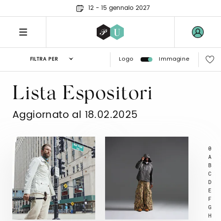
12 - 15 gennaio 2027
Logo
Immagine
FILTRA PER
Lista Espositori
Aggiornato al 18.02.2025
0
A
B
C
D
E
F
G
H