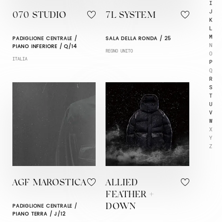
I
J
070 STUDIO
7L SYSTEM
K
L
M
PADIGLIONE CENTRALE /
SALA DELLA RONDA / 25
N
PIANO INFERIORE / Q/14
REGNO UNITO
O
ITALIA
P
Q
R
S
T
U
V
W
X
Y
Z
AGF MAROSTICA
ALLIED
FEATHER +
PADIGLIONE CENTRALE /
DOWN
PIANO TERRA / J/12