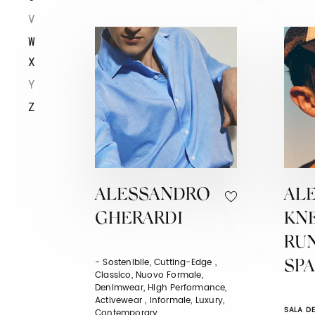
V
W
X
Y
Z
ALESSANDRO
AL
GHERARDI
KN
RU
- Sostenibile, Cutting-Edge ,
SP
Classico, Nuovo Formale,
Denimwear, High Performance,
Activewear , Informale, Luxury,
SALA DE
Contemporary