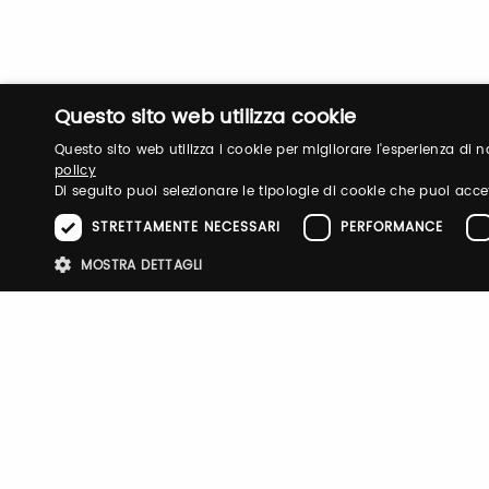
Questo sito web utilizza cookie
Questo sito web utilizza i cookie per migliorare l'esperienza di
policy
Di seguito puoi selezionare le tipologie di cookie che puoi acce
STRETTAMENTE NECESSARI
PERFORMANCE
MOSTRA DETTAGLI
Stre
PITTI IMMAGINE
BIMBO
FILATI
TASTE
FRAGRANZE
TESTO
E-P SUMM
I cookie strettamente necessari consentono le funzionalità principali d
strettamente necessari.
Nome
Provider
/
Dominio
Scadenza
Descri
pittiauthenticator
.pttimmagine
1 anno
Cookie