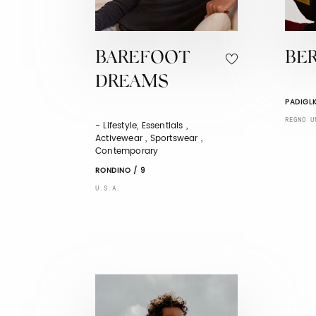
BAREFOOT
BE
DREAMS
PADIGLI
REGNO U
- Lifestyle, Essentials ,
Activewear , Sportswear ,
Contemporary
RONDINO / 9
U.S.A.