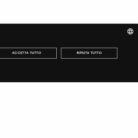
ITALIAN
ACCETTA TUTTO
RIFIUTA TUTTO
ENGLISH
italiano
TUTORING & CONSULTING
può essere utilizzato correttamente senza i cookie