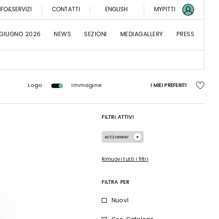
NFO&SERVIZI
CONTATTI
ENGLISH
MYPITTI
 GIUGNO 2026
NEWS
SEZIONI
MEDIAGALLERY
PRESS
Logo
Immagine
I MIEI PREFERITI
FILTRI ATTIVI
activewear
Rimuovi tutti i filtri
FILTRA PER
Nuovi