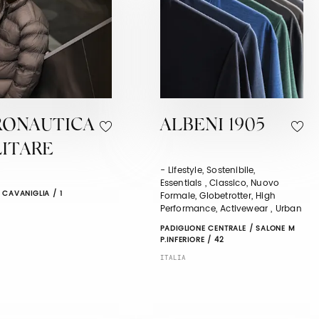
RONAUTICA
ALBENI 1905
LITARE
- Lifestyle, Sostenibile,
Essentials , Classico, Nuovo
 CAVANIGLIA / 1
Formale, Globetrotter, High
Performance, Activewear , Urban
PADIGLIONE CENTRALE / SALONE M
P.INFERIORE / 42
ITALIA