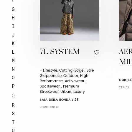
G
H
I
J
K
7L SYSTEM
AE
L
M
MI
N
- Lifestyle, Cutting-Edge , Stile
Giapponese, Outdoor, High
O
CORTILE
Performance, Activewear ,
P
Sportswear , Premium
ITALIA
Streetwear, Urban, Luxury
Q
SALA DELLA RONDA / 25
R
REGNO UNITO
S
T
U