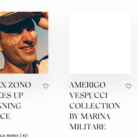
EX ZONO -
AMERIGO
EES UP
VESPUCCI
NNING
COLLECTION
ACE
BY MARINA
MILITARE
LLA RONDA / R/1