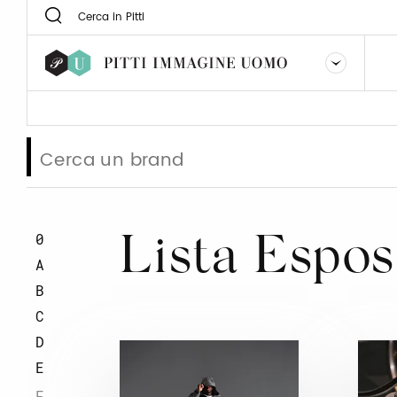
0
Lista Espos
A
B
C
D
E
F