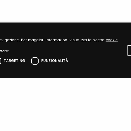
 navigazione. Per maggiori informazioni visualizza la nostra
cookie
ttare:
TARGETING
FUNZIONALITÀ
ttamente necessari
Performance
Targeting
Funzionalità
IT
DANZAINFIERA
el sito web come l'accesso dell'utente e la gestione dell'account. Il sito web non 
zione
 di autenticazione