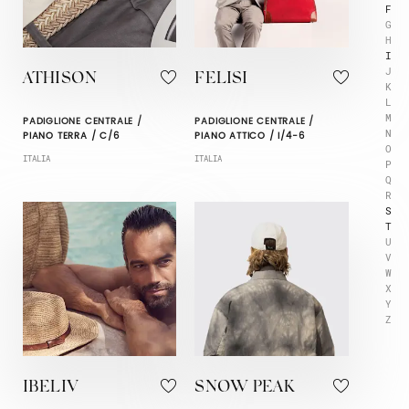
F
G
H
I
J
ATHISON
FELISI
K
L
M
PADIGLIONE CENTRALE /
PADIGLIONE CENTRALE /
N
PIANO TERRA / C/6
PIANO ATTICO / I/4-6
O
ITALIA
ITALIA
P
Q
R
S
T
U
V
W
X
Y
Z
IBELIV
SNOW PEAK