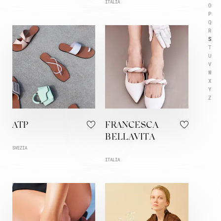
ITALIA
O
P
Q
R
S
T
U
V
W
X
Y
Z
ATP
FRANCESCA
BELLAVITA
SVEZIA
ITALIA