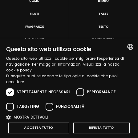
UOMO
BIMBO
FILATI
TASTE
FRAGRANZE
TESTO
E-P SUMMIT
DANZAINFIERA
Questo sito web utilizza cookie
Questo sito web utilizza i cookie per migliorare l'esperienza di
TUTORING & CONSULTING
ITALIAN
navigazione. Per maggiori informazioni visualizza la nostra
cookie policy
ENGLISH
Di seguito puoi selezionare le tipologie di cookie che puoi
accettare:
STRETTAMENTE NECESSARI
PERFORMANCE
TARGETING
FUNZIONALITÀ
MOSTRA DETTAGLI
Pitti Immagine S.r.l. P.I./CF 03443240480 Capitale sociale 648.457 € N° iscriz. Reg.
imprese Firenze REA FI-363274 ·
Privacy Policy
·
Whistleblowing
·
Cookies
ACCETTA TUTTO
RIFIUTA TUTTO
Policy
-
Dichiarazione di accessibilità