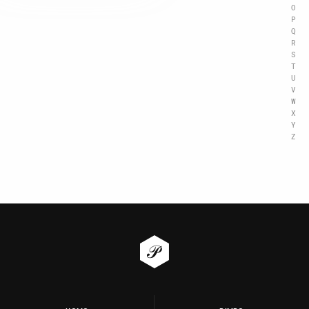
O
P
Q
R
S
T
U
V
W
X
Y
Z