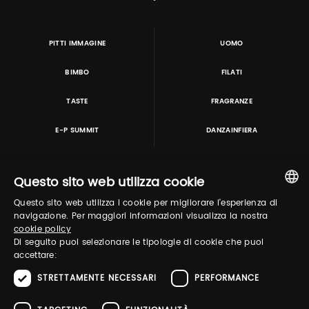
PITTI IMMAGINE
UOMO
BIMBO
FILATI
TASTE
FRAGRANZE
E-P SUMMIT
DANZAINFIERA
Questo sito web utilizza cookie
TUTORING & CONSULTING
Questo sito web utilizza i cookie per migliorare l'esperienza di
ITALIAN
navigazione. Per maggiori informazioni visualizza la nostra
cookie policy
ENGLISH
Di seguito puoi selezionare le tipologie di cookie che puoi
accettare:
STRETTAMENTE NECESSARI
PERFORMANCE
in collaborazione con: