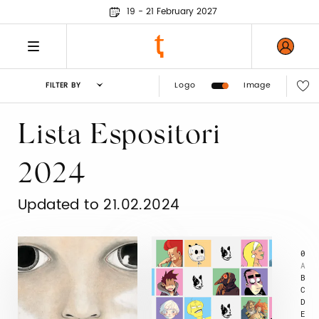
19 - 21 February 2027
Logo
Image
FILTER BY
Lista Espositori
2024
Updated to 21.02.2024
0
A
B
C
D
E