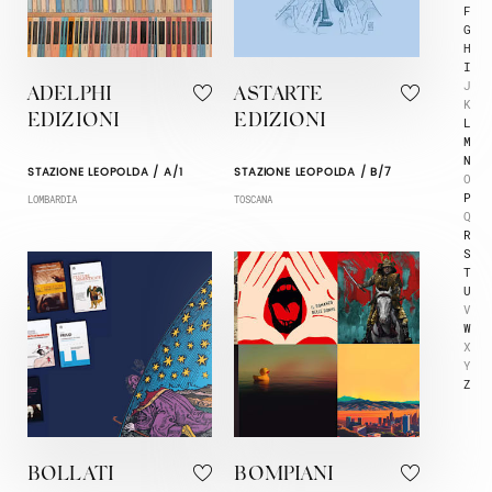
F
G
H
I
J
ADELPHI
ASTARTE
K
EDIZIONI
EDIZIONI
L
M
N
STAZIONE LEOPOLDA / A/1
STAZIONE LEOPOLDA / B/7
O
P
LOMBARDIA
TOSCANA
Q
R
S
T
U
V
W
X
Y
Z
BOLLATI
BOMPIANI