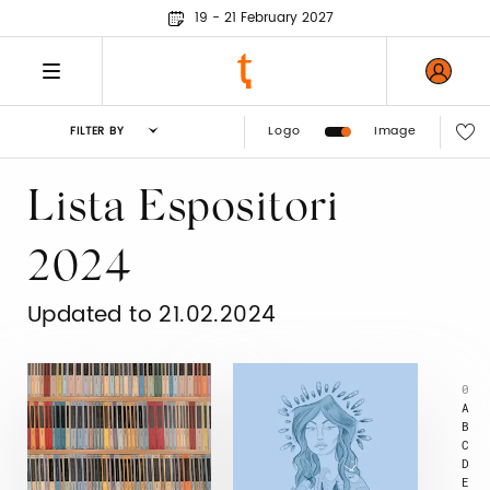
19 - 21 February 2027
Logo
Image
FILTER BY
Lista Espositori
2024
Updated to 21.02.2024
0
A
B
C
D
E