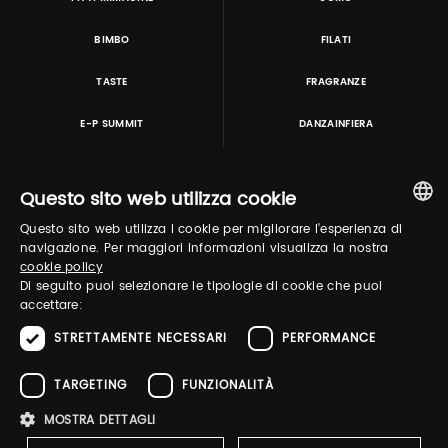
BIMBO
FILATI
TASTE
FRAGRANZE
E-P SUMMIT
DANZAINFIERA
Questo sito web utilizza cookie
TUTORING & CONSULTING
Questo sito web utilizza i cookie per migliorare l'esperienza di
ITALIAN
navigazione. Per maggiori informazioni visualizza la nostra
cookie policy
ENGLISH
Di seguito puoi selezionare le tipologie di cookie che puoi
accettare:
STRETTAMENTE NECESSARI
PERFORMANCE
in collaborazione con:
TARGETING
FUNZIONALITÀ
MOSTRA DETTAGLI
Pitti Immagine S.r.l. P.I./CF 03443240480 Capitale sociale 648.457 € N° iscriz. Reg.
imprese Firenze REA FI-363274 ·
Privacy Policy
·
Whistleblowing
·
Cookies