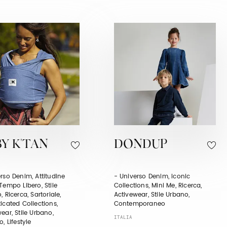
Y K'TAN
DONDUP
rso Denim, Attitudine
- Universo Denim, Iconic
Tempo Libero, Stile
Collections, Mini Me, Ricerca,
, Ricerca, Sartoriale,
Activewear, Stile Urbano,
icated Collections,
Contemporaneo
ear, Stile Urbano,
ITALIA
o, Lifestyle