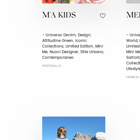
M'A KIDS
ME
- Universo Denim, Design,
- Univ
Attitudine Green, Iconic
World, 
Collections, Limited Edition, Mini
Limited
Me, Nuovi Designer, Stile Urbano,
Mini Me
Contemporaneo
Sartori
Collec
PORTOGALLO
Lifestyl
FRANCIA