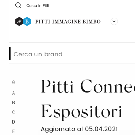
0
Pitti Conne
A
B
Espositori
C
D
Aggiornato al 05.04.2021
E