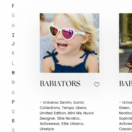
F
G
H
I
J
K
L
M
N
BABIATORS
BAB
O
P
- Universo Denim, Iconic
- Unive
Collections, Tempo Libero,
Green, 
Q
Limited Edition, Mini Me, Nuovi
Nordico
Designer, Stile Nordico,
Sophist
R
Activewear, Stile Urbano,
Activew
Lifestyle
Classic
S