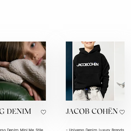
IG DENIM
JACOB COHËN
rso Denim, Mini Me, Stile
- Universo Denim, Luxury Brands,