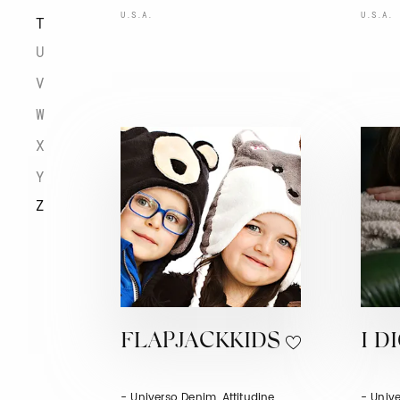
U.S.A.
U.S.A.
T
U
V
W
X
Y
Z
FLAPJACKKIDS
I D
- Universo Denim, Attitudine
- Unive