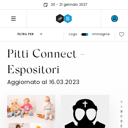
20 - 21 gennaio 2027
Logo
Immagine
FILTRA PER
Pitti Connect -
Espositori
Aggiornato al 16.03.2023
0
A
B
C
D
E