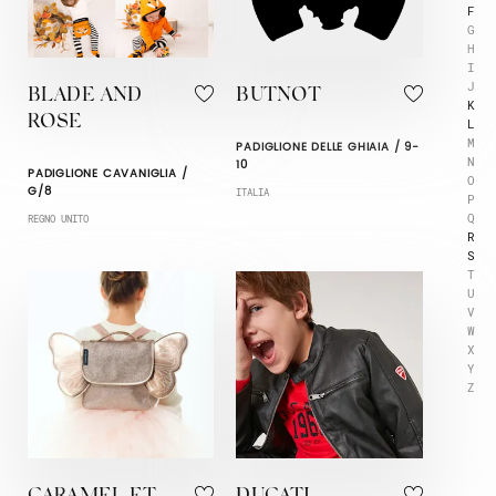
F
G
H
I
J
BLADE AND
BUTNOT
K
ROSE
L
M
PADIGLIONE DELLE GHIAIA / 9-
N
10
PADIGLIONE CAVANIGLIA /
O
G/8
ITALIA
P
Q
REGNO UNITO
R
S
T
U
V
W
X
Y
Z