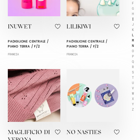
F
G
H
I
J
INUWET
LILIKIWI
K
L
M
PADIGLIONE CENTRALE /
PADIGLIONE CENTRALE /
N
PIANO TERRA / F/2
PIANO TERRA / F/2
O
FRANCIA
FRANCIA
P
Q
R
S
T
U
V
W
X
Y
Z
MAGLIFICIO DI
NO NASTIES