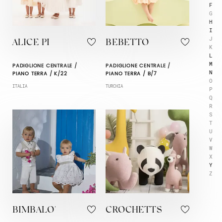
F
G
H
I
J
ALICE PI
BEBETTO
K
L
M
PADIGLIONE CENTRALE /
PADIGLIONE CENTRALE /
N
PIANO TERRA / K/22
PIANO TERRA / B/7
O
ITALIA
TURCHIA
P
Q
R
S
T
U
V
W
X
Y
Z
BIMBALO'
CROCHETTS