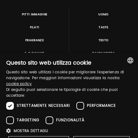
PITTI IMMAGINE
UOMO
FILATI
TASTE
FRAGRANZE
TESTO
E-P SUMMIT
DANZAINFIERA
Questo sito web utilizza cookie
Questo sito web utilizza i cookie per migliorare l'esperienza di
TUTORING & CONSULTING
ITALIAN
navigazione. Per maggiori informazioni visualizza la nostra
cookie policy
ENGLISH
Di seguito puoi selezionare le tipologie di cookie che puoi
accettare:
STRETTAMENTE NECESSARI
PERFORMANCE
TARGETING
FUNZIONALITÀ
MOSTRA DETTAGLI
Pitti Immagine S.r.l. P.I./CF 03443240480 Capitale sociale 648.457 € N° iscriz. Reg.