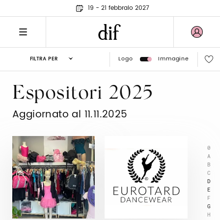
19 - 21 febbraio 2027
Logo
Immagine
FILTRA PER
Espositori 2025
Aggiornato al 11.11.2025
0
A
B
C
D
E
F
G
H