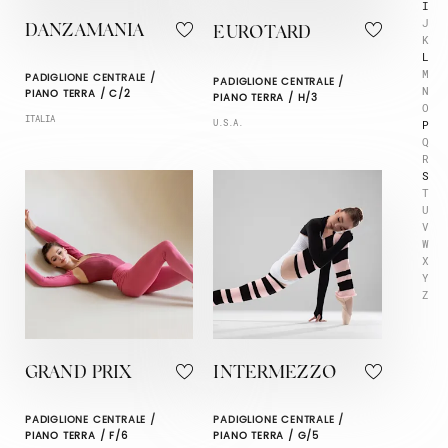
I
J
DANZAMANIA
EUROTARD
K
L
M
PADIGLIONE CENTRALE /
PADIGLIONE CENTRALE /
N
PIANO TERRA / C/2
PIANO TERRA / H/3
O
ITALIA
P
U.S.A.
Q
R
S
T
U
V
W
X
Y
Z
GRAND PRIX
INTERMEZZO
PADIGLIONE CENTRALE /
PADIGLIONE CENTRALE /
PIANO TERRA / F/6
PIANO TERRA / G/5