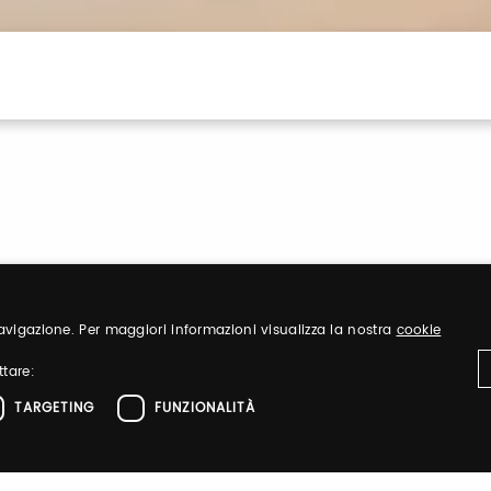
 navigazione. Per maggiori informazioni visualizza la nostra
cookie
Registrati
ttare:
TARGETING
FUNZIONALITÀ
iglietti ed
Registrati per aver
tuoi biglietti ed org