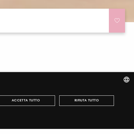
ITALIAN
ACCETTA TUTTO
RIFIUTA TUTTO
ENGLISH
e accesso alle nostre manifestazioni, ottenere i
anizzare la tua visita.