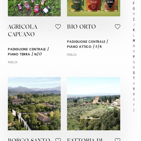
F
G
H
I
J
AGRICOLA
BIO ORTO
K
CAPUANO
L
M
PADIGLIONE CENTRALE /
N
PIANO ATTICO / F/4
PADIGLIONE CENTRALE /
O
PIANO TERRA / N/17
PUGLIA
P
Q
PUGLIA
R
S
T
U
V
W
X
Y
Z