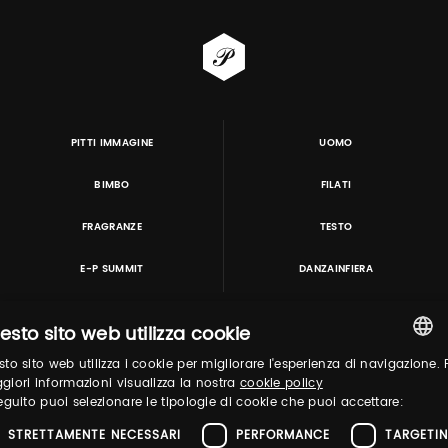
PITTI IMMAGINE
UOMO
BIMBO
FILATI
FRAGRANZE
TESTO
E-P SUMMIT
DANZAINFIERA
esto sito web utilizza cookie
TUTORING & CONSULTING
to sito web utilizza i cookie per migliorare l'esperienza di navigazione. 
ITALIAN
iori informazioni visualizza la nostra
cookie policy
eguito puoi selezionare le tipologie di cookie che puoi accettare:
ENGLISH
STRETTAMENTE NECESSARI
PERFORMANCE
TARGETI