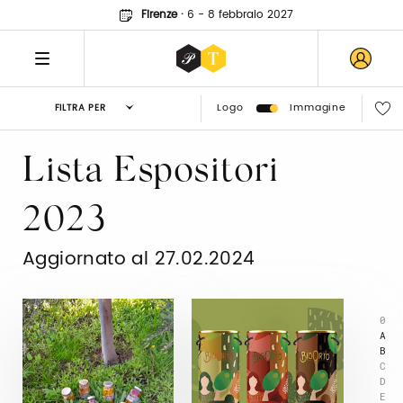
Firenze
·
6 - 8 febbraio 2027
Logo
Immagine
FILTRA PER
Lista Espositori
2023
Aggiornato al 27.02.2024
0
A
B
C
D
E