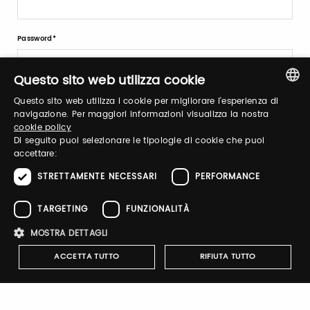
Password
Questo sito web utilizza cookie
Recupera password
Questo sito web utilizza i cookie per migliorare l'esperienza di
ITALIAN
navigazione. Per maggiori informazioni visualizza la nostra
cookie policy
ENGLISH
Di seguito puoi selezionare le tipologie di cookie che puoi
accettare:
STRETTAMENTE NECESSARI
PERFORMANCE
Registrati
TARGETING
FUNZIONALITÀ
MOSTRA DETTAGLI
ACCETTA TUTTO
RIFIUTA TUTTO
Notify-me