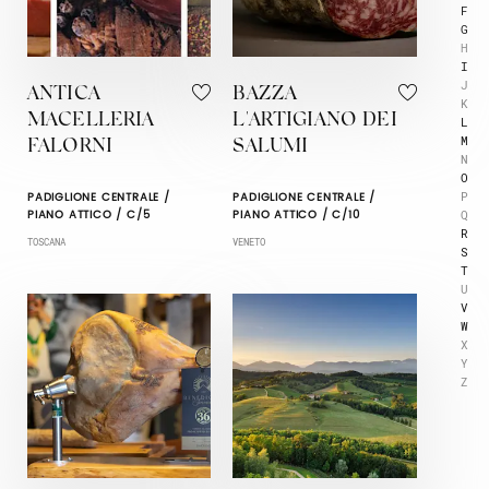
F
G
H
I
J
ANTICA
BAZZA
K
MACELLERIA
L'ARTIGIANO DEI
L
M
FALORNI
SALUMI
N
O
P
PADIGLIONE CENTRALE /
PADIGLIONE CENTRALE /
Q
PIANO ATTICO / C/5
PIANO ATTICO / C/10
R
TOSCANA
VENETO
S
T
U
V
W
X
Y
Z