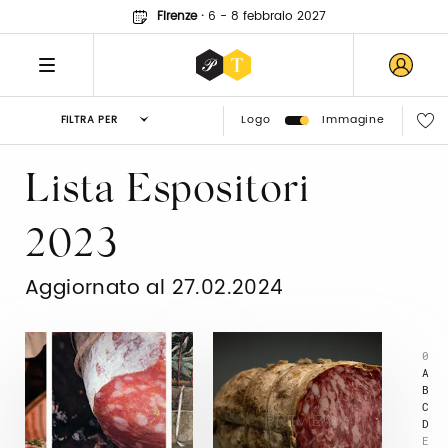
Firenze
·
6 - 8 febbraio 2027
Logo
Immagine
FILTRA PER
Lista Espositori
2023
Aggiornato al 27.02.2024
0
A
B
C
D
E