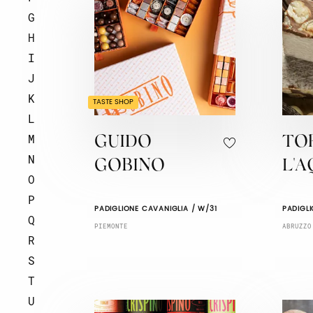
G
H
I
J
K
TASTE SHOP
L
M
GUIDO
TO
N
GOBINO
L'A
O
P
PADIGLIONE CAVANIGLIA / W/31
PADIGL
Q
PIEMONTE
ABRUZZO
R
S
T
U