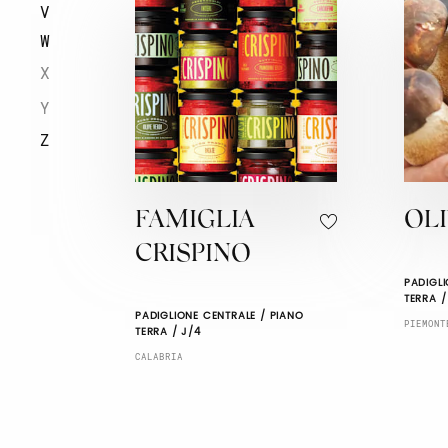
V
W
X
Y
Z
FAMIGLIA
OLI
CRISPINO
PADIGLI
TERRA /
PADIGLIONE CENTRALE / PIANO
PIEMONT
TERRA / J/4
CALABRIA