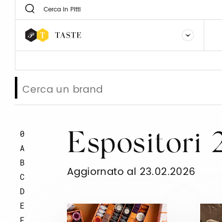
0
Espositori
A
B
Aggiornato al 23.02.2026
C
D
E
F