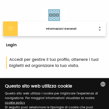
Informazioni Generali
Login
Accedi per gestire il tuo profilo, ottenere i tuoi
biglietti ed organizzare la tua visita.
Email / username
Questo sito web utilizza cookie
Questo sito web utilizza i cookie per migliorare l'esperienza di
ITALIAN
navigazione. Per maggiori informazioni visualizza la nostra
cookie policy
Password
ENGLISH
Di seguito puoi selezionare le tipologie di cookie che puoi