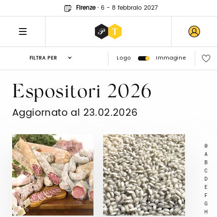
Firenze
·
6 - 8 febbraio 2027
Logo
Immagine
FILTRA PER
Espositori 2026
Aggiornato al 23.02.2026
0
A
B
C
D
E
F
G
H