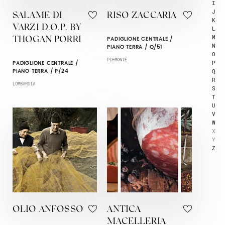
I
J
SALAME DI
RISO ZACCARIA
K
VARZI D.O.P. BY
L
M
PADIGLIONE CENTRALE /
THOGAN PORRI
N
PIANO TERRA / Q/51
O
PIEMONTE
P
PADIGLIONE CENTRALE /
Q
PIANO TERRA / P/24
R
LOMBARDIA
S
T
U
V
W
X
Y
Z
OLIO ANFOSSO
ANTICA
MACELLERIA