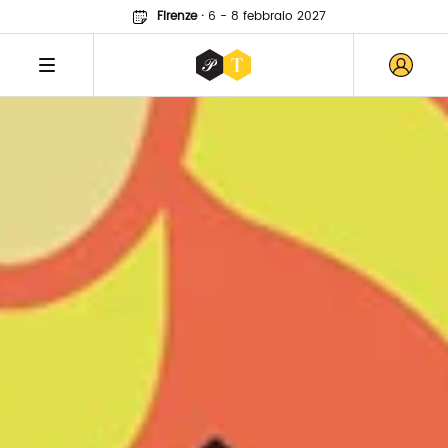
Firenze
·
6 - 8 febbraio 2027