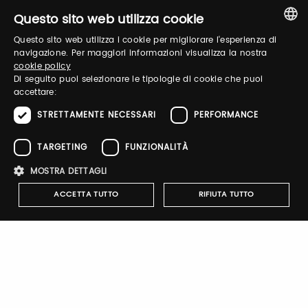
Questo sito web utilizza cookie
Questo sito web utilizza i cookie per migliorare l'esperienza di
ITALIAN
navigazione. Per maggiori informazioni visualizza la nostra
cookie policy
ENGLISH
Di seguito puoi selezionare le tipologie di cookie che puoi
Registrati
accettare:
STRETTAMENTE NECESSARI
PERFORMANCE
TARGETING
FUNZIONALITÀ
IL GIARDINO DELLE LUPPOLE
MOSTRA DETTAGLI
partecipa allo shop digitale di
ACCETTA TUTTO
RIFIUTA TUTTO
Taste 2026.
Clicca sul link, e acquista i suoi prodotti con uno
sconto pari al 20% . Riceverai il codice sconto, valido
dal 5 novembre 2025 al 23 febbraio 2026, dopo
Strettamente necessari
Performance
Targeting
l'acquisto del biglietto!
Funzionalità
I cookie strettamente necessari consentono le funzionalità principali
del sito web come l'accesso dell'utente e la gestione dell'account. Il